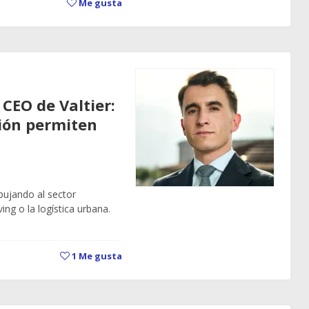
Me gusta
 CEO de Valtier:
ción permiten
ujando al sector
ing o la logística urbana.
1
Me gusta