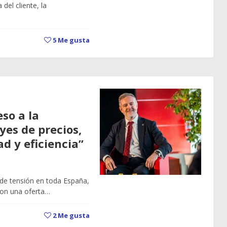
el cliente, la
5
Me gusta
so a la
yes de precios,
ad y eficiencia”
de tensión en toda España,
Con una oferta…
2
Me gusta