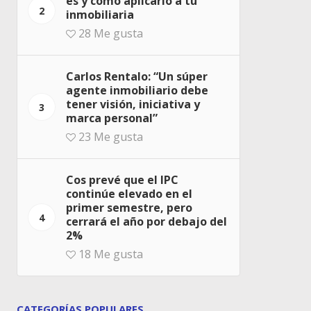
es y cómo aplicarlo a tu
2
inmobiliaria
28
Me gusta
Carlos Rentalo: “Un súper
agente inmobiliario debe
tener visión, iniciativa y
3
marca personal”
23
Me gusta
Cos prevé que el IPC
continúe elevado en el
primer semestre, pero
4
cerrará el año por debajo del
2%
18
Me gusta
CATEGORÍAS POPULARES