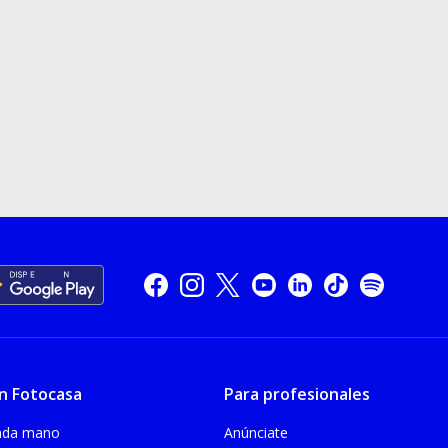
n Fotocasa
Para profesionales
unda mano
Anúnciate