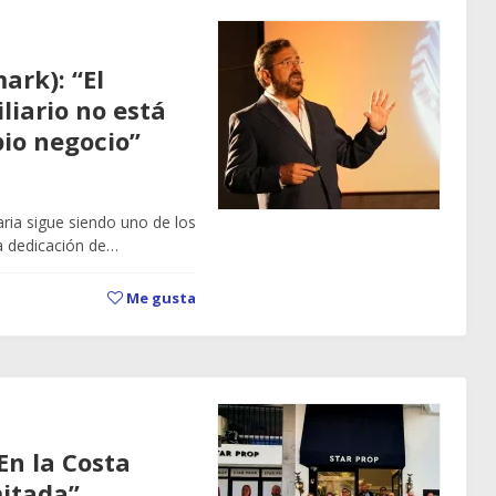
ark): “El
liario no está
pio negocio”
aria sigue siendo uno de los
la dedicación de…
Me gusta
En la Costa
mitada”