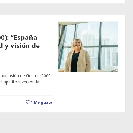
0): “España
d y visión de
la expansión de Gesmar2000
 apetito inversor: la
1
Me gusta