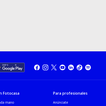
n Fotocasa
Para profesionales
unda mano
Anúnciate