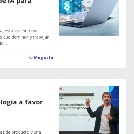
de IA para
a, está viviendo una
es que dominan y trabajan
ndo…
Me gusta
logía a favor
sez de producto y una