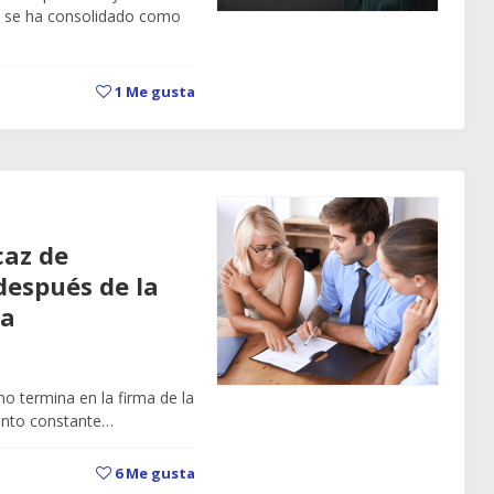
n se ha consolidado como
1
Me gusta
caz de
después de la
da
 no termina en la firma de la
ento constante…
6
Me gusta