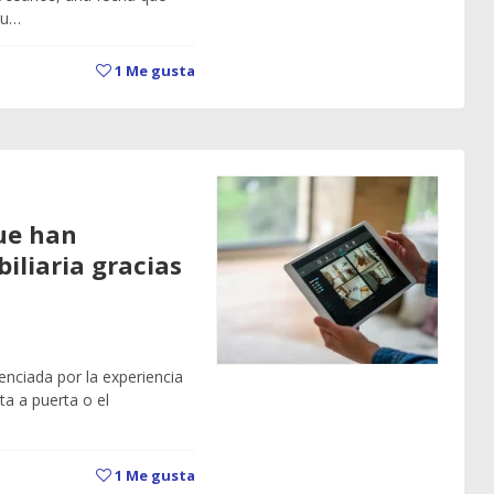
su…
1
Me gusta
que han
iliaria gracias
enciada por la experiencia
ta a puerta o el
1
Me gusta