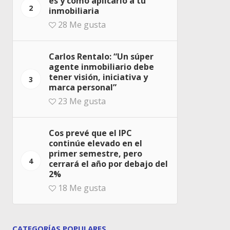
es y cómo aplicarlo a tu
2
inmobiliaria
28
Me gusta
Carlos Rentalo: “Un súper
agente inmobiliario debe
tener visión, iniciativa y
3
marca personal”
23
Me gusta
Cos prevé que el IPC
continúe elevado en el
primer semestre, pero
4
cerrará el año por debajo del
2%
18
Me gusta
CATEGORÍAS POPULARES