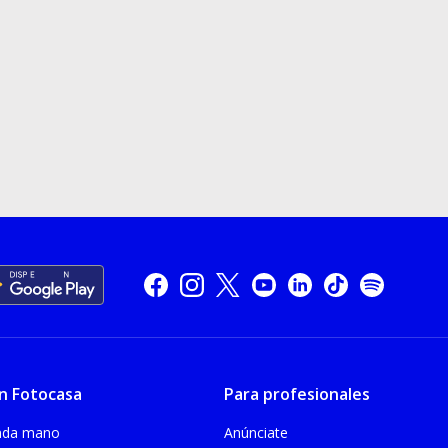
n Fotocasa
Para profesionales
unda mano
Anúnciate