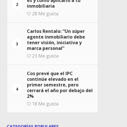
es y cómo aplicarlo a tu
2
inmobiliaria
28
Me gusta
Carlos Rentalo: “Un súper
agente inmobiliario debe
tener visión, iniciativa y
3
marca personal”
23
Me gusta
Cos prevé que el IPC
continúe elevado en el
primer semestre, pero
4
cerrará el año por debajo del
2%
18
Me gusta
CATEGORÍAS POPULARES