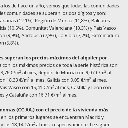
to a los de hace un año, vemos que todas las comunidades
diez comunidades se superan los dos dígitos y son:
Canarias (12,1%), Región de Murcia (11,8%), Baleares
licia (10,5%), Comunitat Valenciana (10,3%) y País Vasco
eón (9,9%), Andalucía (7,9%), La Rioja (7,2%), Extremadura
n (5,8%).
es superan los precios máximos del alquiler por
con los máximos precios de toda la serie histórica son:
2
2
13,76 €/m
al mes, Región de Murcia con 9,07 €/m
al
2
2
con 18,33 €/m
al mes, Galicia con 9,05 €/m
al mes,
2
País Vasco con 15,41 €/m
al mes, Castilla y León con
2
es y Cataluña con 16,71 €/m
al mes.
omas (CC.AA.) con el precio de la vivienda más
en los primeros lugares se encuentran Madrid y
2
 y los 18,14 €/m
al mes, respectivamente. Le siguen