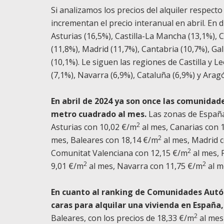
Si analizamos los precios del alquiler respec
incrementan el precio interanual en abril. En 
Asturias (16,5%), Castilla-La Mancha (13,1%), 
(11,8%), Madrid (11,7%), Cantabria (10,7%), Ga
(10,1%). Le siguen las regiones de Castilla y L
(7,1%), Navarra (6,9%), Cataluña (6,9%) y Aragó
En abril de 2024 ya son once las comunidad
metro cuadrado al mes.
Las zonas de España 
2
Asturias con 10,02 €/m
al mes, Canarias con 
2
mes, Baleares con 18,14 €/m
al mes, Madrid 
2
Comunitat Valenciana con 12,15 €/m
al mes, 
2
2
9,01 €/m
al mes, Navarra con 11,75 €/m
al m
En cuanto al ranking de Comunidades Autón
caras para alquilar una vivienda en España,
2
Baleares, con los precios de 18,33 €/m
al mes