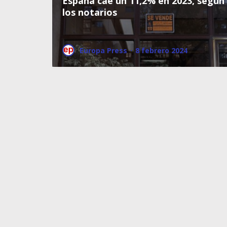
España cae un 11,2% en 2023, según
los notarios
Europa Press
·
8 febrero 2024