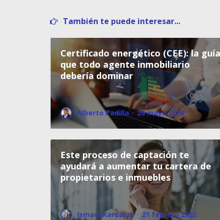
También te puede interesar...
Certificado energético (CEE): la guí
que todo agente inmobiliario
debería dominar
Alberto Padilla
·
26 mayo 2026
Este proceso de captación te
ayudará a aumentar tu cartera de
propietarios e inmuebles
Ismael Kardoudi
·
21 febrero 2022