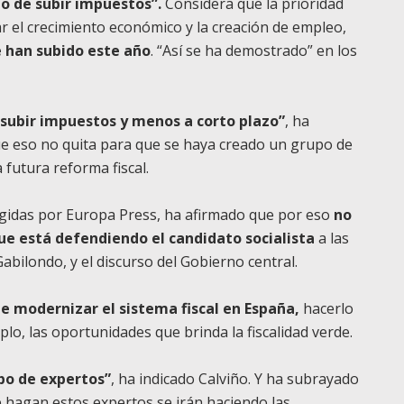
 de subir impuestos”.
Considera que la prioridad
 el crecimiento económico y la creación de empleo,
 han subido este año
. “Así se ha demostrado” en los
ubir impuestos y menos a corto plazo”
, ha
ue eso no quita para que se haya creado un grupo de
 futura reforma fiscal.
cogidas por Europa Press, ha afirmado que por eso
no
ue está defendiendo el candidato socialista
a las
bilondo, y el discurso del Gobierno central.
e modernizar el sistema fiscal en España,
hacerlo
plo, las oportunidades que brinda la fiscalidad verde.
po de expertos”
, ha indicado Calviño. Y ha subrayado
 hagan estos expertos se irán haciendo las