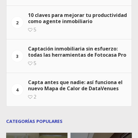
10 claves para mejorar tu productividad
como agente inmobiliario
2
5
Captación inmobiliaria sin esfuerzo:
todas las herramientas de Fotocasa Pro
3
5
Capta antes que nadie: así funciona el
nuevo Mapa de Calor de DataVenues
4
2
CATEGORÍAS POPULARES