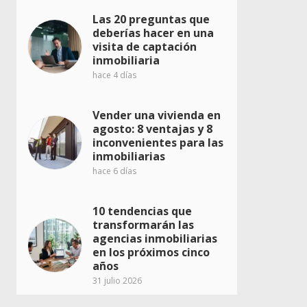
Las 20 preguntas que
deberías hacer en una
visita de captación
inmobiliaria
hace 4 días
Vender una vivienda en
agosto: 8 ventajas y 8
inconvenientes para las
inmobiliarias
hace 6 días
10 tendencias que
transformarán las
agencias inmobiliarias
en los próximos cinco
años
31 julio 2026