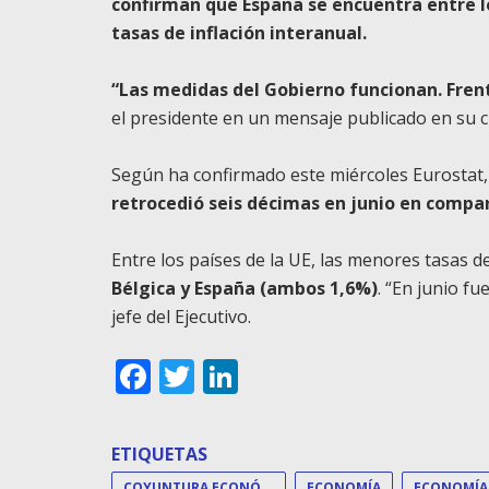
confirman que España se encuentra entre l
tasas de inflación interanual.
“Las medidas del Gobierno funcionan. Frent
el presidente en un mensaje publicado en su cu
Según ha confirmado este miércoles Eurostat
retrocedió seis décimas en junio en compa
Entre los países de la UE, las menores tasas d
Bélgica y España (ambos 1,6%)
. “En junio fu
jefe del Ejecutivo.
Facebook
Twitter
LinkedIn
ETIQUETAS
COYUNTURA ECONÓMICA
ECONOMÍA
ECONOMÍA