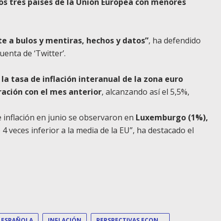
os tres países de la Unión Europea con menores
e a bulos y mentiras, hechos y datos”
, ha defendido
enta de ‘Twitter’.
,
la tasa de inflación interanual de la zona euro
ración con el mes anterior
, alcanzando así el 5,5%,
e inflación en junio se observaron en
Luxemburgo (1%),
e 4 veces inferior a la media de la EU”, ha destacado el
 ESPAÑOLA
INFLACIÓN
PERSPECTIVAS ECONÓMICAS