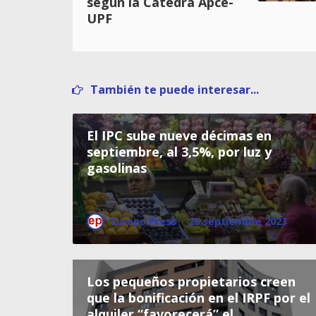
según la Càtedra Apce-
UPF
También te puede interesar...
El IPC sube nueve décimas en
septiembre, al 3,5%, por luz y
gasolinas
Europa Press
·
28 septiembre 2023
Los pequeños propietarios creen
que la bonificación en el IRPF por el
alquiler “favorecerá” el