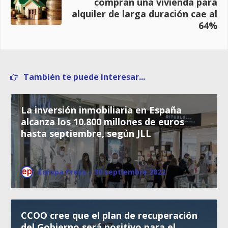
compran una vivienda para
alquiler de larga duración cae al
64%
También te puede interesar...
La inversión inmobiliaria en España
alcanza los 10.800 millones de euros
hasta septiembre, según JLL
Europa Press
·
30 septiembre 2022
CCOO cree que el plan de recuperación
del Gobierno será positivo para el