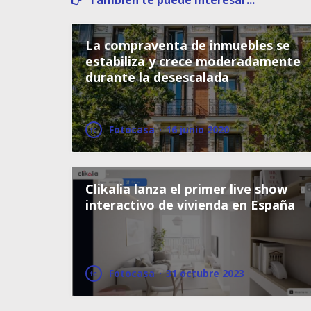
También te puede interesar...
La compraventa de inmuebles se
estabiliza y crece moderadamente
durante la desescalada
Fotocasa
·
16 junio 2020
Clikalia lanza el primer live show
interactivo de vivienda en España
Fotocasa
·
31 octubre 2023