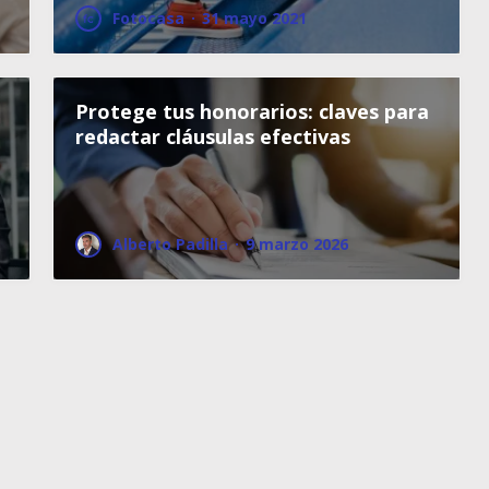
Fotocasa
·
31 mayo 2021
Protege tus honorarios: claves para
redactar cláusulas efectivas
Alberto Padilla
·
9 marzo 2026