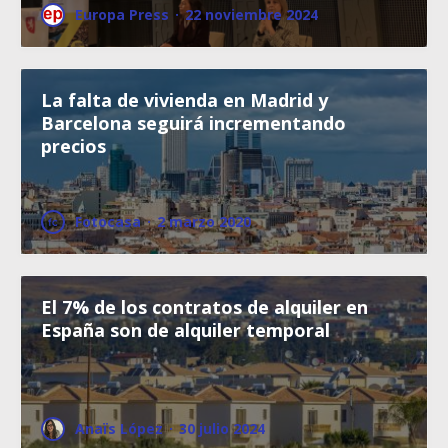
Europa Press
·
22 noviembre 2024
La falta de vivienda en Madrid y
Barcelona seguirá incrementando
precios
Fotocasa
·
2 marzo 2020
El 7% de los contratos de alquiler en
España son de alquiler temporal
Anaïs López
·
30 julio 2024