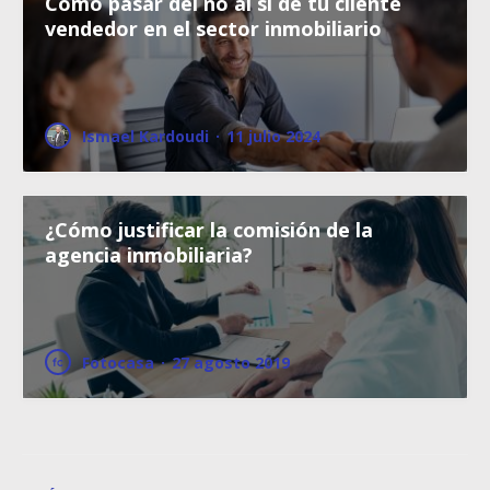
Cómo pasar del no al sí de tu cliente
vendedor en el sector inmobiliario
Ismael Kardoudi
·
11 julio 2024
¿Cómo justificar la comisión de la
agencia inmobiliaria?
Fotocasa
·
27 agosto 2019