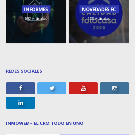
INFORMES
NOVEDADES FC
692 Artículos
128 Artículos
REDES SOCIALES
INMOWEB – EL CRM TODO EN UNO