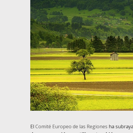
El
Comité Europeo de las Regiones
ha subraya