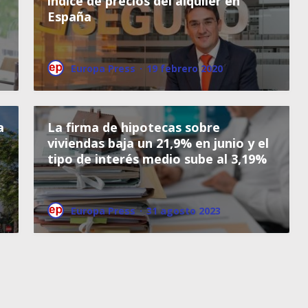
índice de precios del alquiler en
España
Europa Press
·
19 febrero 2020
a
La firma de hipotecas sobre
viviendas baja un 21,9% en junio y el
tipo de interés medio sube al 3,19%
Europa Press
·
31 agosto 2023