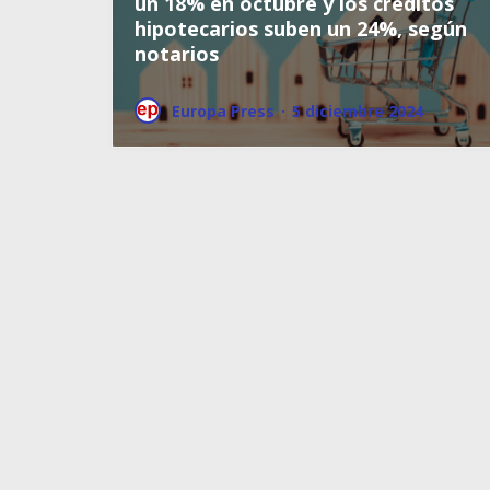
un 18% en octubre y los créditos
hipotecarios suben un 24%, según
notarios
Europa Press
·
5 diciembre 2024