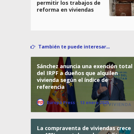
permitir los trabajos de
reforma en viviendas
También te puede interesar...
Sánchez anuncia una exención total
del IRPF a dueños que alquilen
vivienda según el índice de
referencia
Europa Press
·
13 enero 2025
La compraventa de viviendas crece