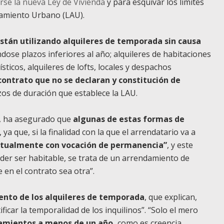
arse la nueva Ley de Vivienda
y para esquivar los límites
damiento Urbano (LAU).
están utilizando alquileres de temporada sin causa
dose plazos inferiores al año; alquileres de habitaciones
sticos, alquileres de lofts, locales y despachos
 contrato que no se declaran y constitución de
zos de duración que establece la LAU.
o, ha asegurado que
algunas de estas formas de
 ya que, si la finalidad con la que el arrendatario va a
bitualmente con vocación de permanencia”
, y este
der ser habitable, se trata de un arrendamiento de
 en el contrato sea otra”.
ento de los alquileres de temporada
, que explican,
icar la temporalidad de los inquilinos”. “Solo el mero
damientos a menos de un año,
como es creencia