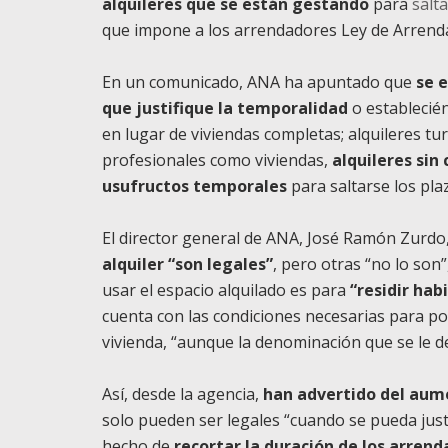
alquileres que se están gestando
para
salt
que impone a los arrendadores Ley de Arren
En un comunicado, ANA ha apuntado que
se 
que justifique la temporalidad
o establecién
en lugar de viviendas completas; alquileres turí
profesionales como viviendas,
alquileres sin
usufructos temporales
para saltarse los pla
El director general de ANA, José Ramón Zurd
alquiler “son legales”
, pero otras “no lo son”,
usar el espacio alquilado es para
“residir ha
cuenta con las condiciones necesarias para po
vivienda, “aunque la denominación que se le de
Así, desde la agencia,
han advertido del aum
solo pueden ser legales “cuando se pueda justif
hecho de
recortar la duración de los arren