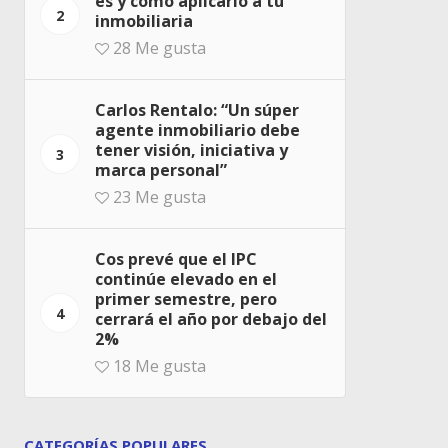
es y cómo aplicarlo a tu
2
inmobiliaria
28
Me gusta
Carlos Rentalo: “Un súper
agente inmobiliario debe
tener visión, iniciativa y
3
marca personal”
23
Me gusta
Cos prevé que el IPC
continúe elevado en el
primer semestre, pero
4
cerrará el año por debajo del
2%
18
Me gusta
CATEGORÍAS POPULARES