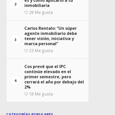
es y cómo aplicarlo a tu
2
inmobiliaria
28
Me gusta
Carlos Rentalo: “Un súper
agente inmobiliario debe
tener visión, iniciativa y
3
marca personal”
23
Me gusta
Cos prevé que el IPC
continúe elevado en el
primer semestre, pero
4
cerrará el año por debajo del
2%
18
Me gusta
CATEGORÍAS POPULARES