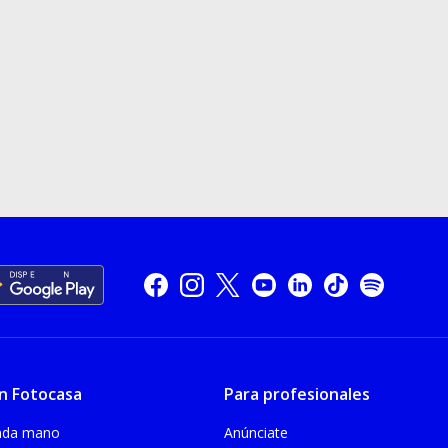
n Fotocasa
Para profesionales
unda mano
Anúnciate