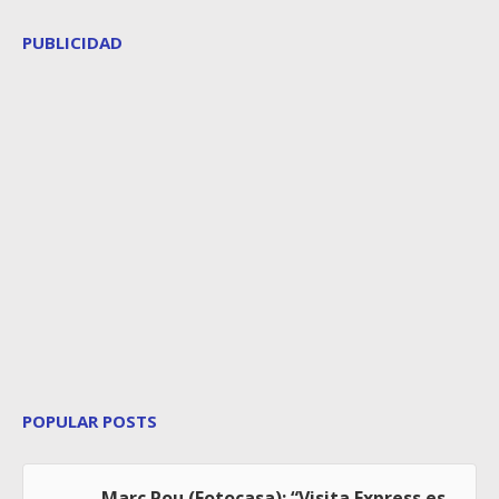
PUBLICIDAD
POPULAR POSTS
Marc Pou (Fotocasa): “Visita Express es