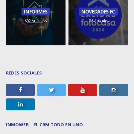
INFORMES
NOVEDADES FC
692 Artículos
128 Artículos
REDES SOCIALES
INMOWEB – EL CRM TODO EN UNO