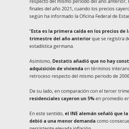
respecto del mismo periodo del año anterior, 
finales del año 2021, cuando los precios cayer
según ha informado la Oficina Federal de Estadí
“
Esta es la primera caída en los precios de
trimestre del año anterior
que se registra de
estadística germana.
Asimismo,
Destatis añadió que no hay const
adquisición de vivienda
en términos interanu
retroceso respecto del mismo periodo de 2006 
De su lado, en comparación con el tercer trim
residenciales cayeron un 5%
en promedio en 
En este sentido,
el INE alemán señaló que l
debió a una menor demanda
como consecuenc
persistente elevada inflación.