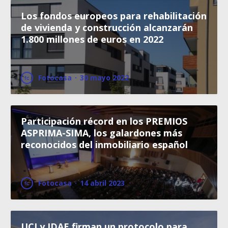
Los fondos europeos para rehabilitación
de vivienda y construcción alcanzarán
1.800 millones de euros en 2022
Fotocasa
·
30 mayo 2022
Participación récord en los PREMIOS
ASPRIMA-SIMA, los galardones más
reconocidos del inmobiliario español
Fotocasa
·
14 abril 2023
UCI y IDAE firman un protocolo para