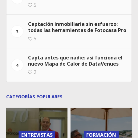
5
Captación inmobiliaria sin esfuerzo:
todas las herramientas de Fotocasa Pro
3
5
Capta antes que nadie: así funciona el
nuevo Mapa de Calor de DataVenues
4
2
CATEGORÍAS POPULARES
ENTREVISTAS
FORMACIÓN