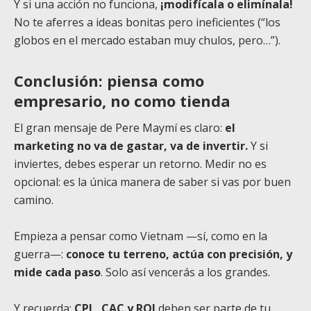
Y si una acción no funciona,
¡modifícala o elimínala!
No te aferres a ideas bonitas pero ineficientes (“los
globos en el mercado estaban muy chulos, pero…”).
Conclusión: piensa como
empresario, no como tienda
El gran mensaje de Pere Maymí es claro:
el
marketing no va de gastar, va de invertir.
Y si
inviertes, debes esperar un retorno. Medir no es
opcional: es la única manera de saber si vas por buen
camino.
Empieza a pensar como Vietnam —sí, como en la
guerra—:
conoce tu terreno, actúa con precisión, y
mide cada paso
. Solo así vencerás a los grandes.
Y recuerda:
CPL, CAC y ROI
deben ser parte de tu