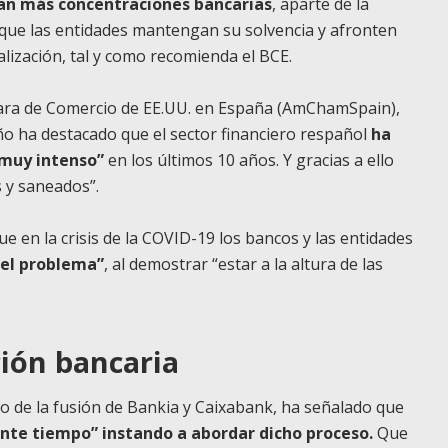
an más concentraciones bancarias
, aparte de la
 que las entidades mantengan su solvencia y afronten
talización, tal y como recomienda el BCE.
mara de Comercio de EE.UU. en España (AmChamSpain),
ño ha destacado que el sector financiero respañol
ha
“muy intenso”
en los últimos 10 años. Y gracias a ello
s y saneados”.
 en la crisis de la COVID-19 los bancos y las entidades
del problema”
, al demostrar “estar a la altura de las
ción bancaria
io de la fusión de Bankia y Caixabank, ha señalado que
ante tiempo” instando a abordar dicho proceso.
Que