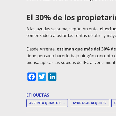
El 30% de los propietari
A las ayudas se suma, según Arrenta,
el esfu
comenzado a ajustar las rentas de abril y may
Desde Arrenta,
estiman que más del 30% de l
tiene pensado hacerlo bajo ningún concepto e,
piensa aplicar las subidas de IPC al vencimient
Facebook
Twitter
LinkedIn
ETIQUETAS
ARRENTA QUARTO PILAR
AYUDAS AL ALQUILER