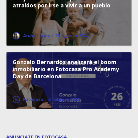
atraídos por irse a vivir a un pueblo
Anaïs López
·
28 agosto 2024
Gonzalo Bernardos analizará el boom
inmobiliario en Fotocasa Pro Academy
Day de Barcelona
Fotocasa
·
5 febrero 2025
ANÚNCIATE EN FOTOCASA