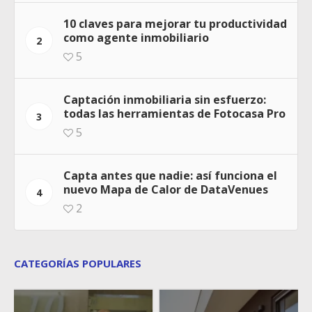
10 claves para mejorar tu productividad
como agente inmobiliario
2
5
Captación inmobiliaria sin esfuerzo:
todas las herramientas de Fotocasa Pro
3
5
Capta antes que nadie: así funciona el
nuevo Mapa de Calor de DataVenues
4
2
CATEGORÍAS POPULARES