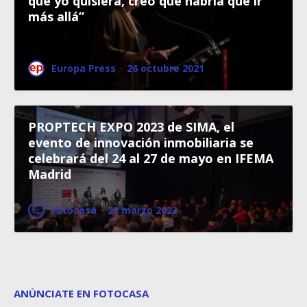
que yo quisiera, creo que habría que ir
más allá”
Europa Press
·
26 octubre 2021
PROPTECH EXPO 2023 de SIMA, el
evento de innovación inmobiliaria se
celebrará del 24 al 27 de mayo en IFEMA
Madrid
Fotocasa
·
23 marzo 2023
ANÚNCIATE EN FOTOCASA