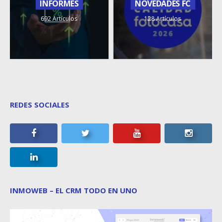
INFORMES
NOVEDADES FC
692 Artículos
128 Artículos
REDES SOCIALES
INMOWEB – EL CRM TODO EN UNO