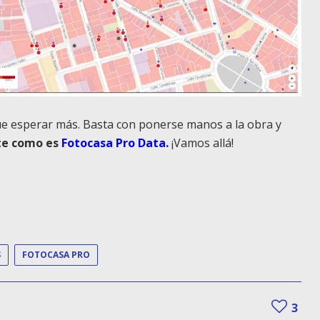
ue esperar más. Basta con ponerse manos a la obra y
te como es
Fotocasa Pro Data
.
¡Vamos allá!
S
FOTOCASA PRO
3