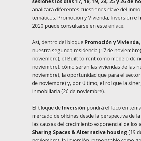
sesiones los días 17, 18, 19, 24, 25 y 26 de 
analizará diferentes cuestiones clave del inmob
temáticos:
Promoción y Vivienda
,
Inversión e 
2020 puede consultarse en este
enlace
.
Así, dentro del bloque
Promoción y Vivienda
nuestra segunda residencia (17 de noviembre), 
noviembre), el
Built to rent
como modelo de neg
noviembre), cómo serán las viviendas de las n
noviembre), la oportunidad que para el sector
de noviembre) y, por último, el rol que la siner
inmobiliaria (26 de noviembre).
El bloque de
Inversión
pondrá el foco en temas
mercado de oficinas desde la perspectiva de 
las causas del crecimiento exponencial de los a
Sharing Spaces & Alternative housing
(19 de
noviembre), la inversión responsable como gen