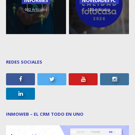
INFORMES
NOVEDADES FC
692 Artículos
128 Artículos
REDES SOCIALES
INMOWEB – EL CRM TODO EN UNO