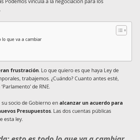
 Podemos vincula a la negociación para los
.
o lo que va a cambiar
ran frustración
. Lo que quiero es que haya Ley de
emporales, trabajemos. ¿Cuándo? Cuanto antes esté,
 ‘Parlamento’ de RNE.
de su socio de Gobierno en
alcanzar un acuerdo para
 nuevos Presupuestos
. Las dos cuentas públicas
 esta ley.
nda: esto es todo lo que va a cambiar