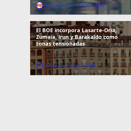
Europa Press
·
4 enero 2022
El BOE incorpora Lasarte-Oria,
Zumaia, Irun y Barakaldo como
zonas tensionadas
Fotocasa
·
30 abril 2025