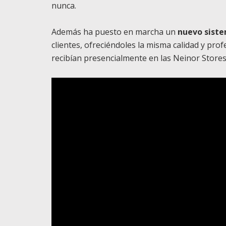
nunca.
Además ha puesto en marcha un
nuevo siste
clientes, ofreciéndoles la misma calidad y prof
recibían presencialmente en las Neinor Stores, 