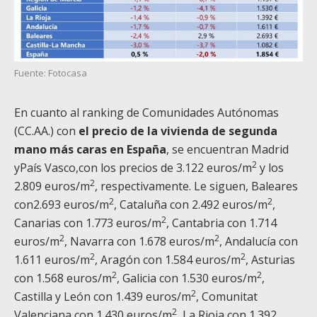
Fuente: Fotocasa
En cuanto al ranking de Comunidades Autónomas
(CC.AA.) con
el precio de la vivienda de segunda
mano más caras en España
, se encuentran Madrid
2
yPaís Vasco,con los precios de 3.122 euros/m
y los
2
2.809 euros/m
, respectivamente. Le siguen, Baleares
2
2
con2.693 euros/m
, Cataluña con 2.492 euros/m
,
2
Canarias con 1.773 euros/m
, Cantabria con 1.714
2
2
euros/m
, Navarra con 1.678 euros/m
, Andalucía con
2
2
1.611 euros/m
, Aragón con 1.584 euros/m
, Asturias
2
2
con 1.568 euros/m
, Galicia con 1.530 euros/m
,
2
Castilla y León con 1.439 euros/m
, Comunitat
2
Valenciana con 1.430 euros/m
, La Rioja con 1.392