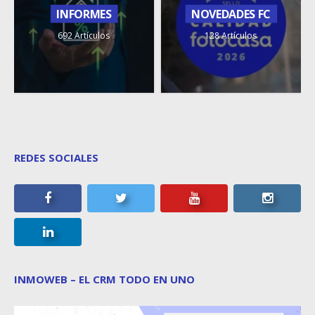
INFORMES
NOVEDADES FC
692 Artículos
128 Artículos
REDES SOCIALES
INMOWEB – EL CRM TODO EN UNO