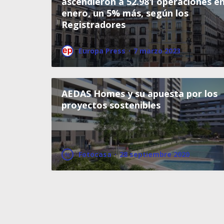
ascendieron a 52.981 operaciones e
enero, un 5% más, según los
Registradores
Europa Press
·
7 marzo 2023
AEDAS Homes y su apuesta por los
proyectos sostenibles
Fotocasa
·
28 septiembre 2020