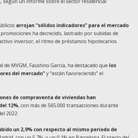
, según un informe sobre el sector residencial
úblicos
arrojan “sólidos indicadores” para el mercado
promociones ha decrecido, lastrado por subidas de
ractivo inversor, el ritmo de préstamos hipotecarios
cial de MVGM, Faustino García, ha destacado que
los
ctores del mercado”
y “están favoreciendo” el
iones de compraventa de viviendas han
del 12%
, con más de 565.000 transacciones durante
el 2022.
ubido un 2,9% con respecto al mismo periodo de
drid, con un 5,7%, y un 0,1% en Barcelona. El precio del