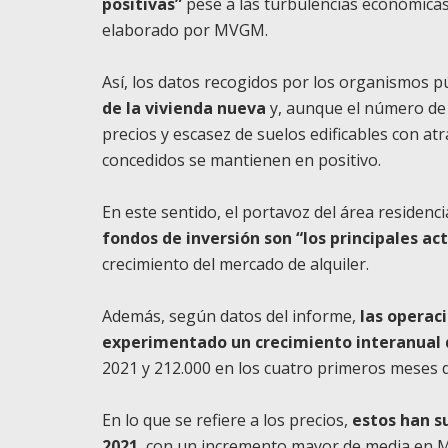
positivas”
pese a las turbulencias económicas
elaborado por MVGM.
Así, los datos recogidos por los organismos p
de la vivienda nueva
y, aunque el número de 
precios y escasez de suelos edificables con at
concedidos se mantienen en positivo.
En este sentido, el portavoz del área residen
fondos de inversión son “los principales a
crecimiento del mercado de alquiler.
Además, según datos del informe,
las operac
experimentado un crecimiento interanual 
2021 y 212.000 en los cuatro primeros meses d
En lo que se refiere a los precios,
estos han s
2021
, con un incremento mayor de media en Ma