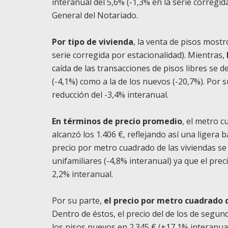
interanual del 5,6% (-1,3% en la serie corregid
General del Notariado.
Por tipo de vivienda
, la venta de pisos mostr
serie corregida por estacionalidad). Mientras,
caída de las transacciones de pisos libres se 
(-4,1%) como a la de los nuevos (-20,7%). Por 
reducción del -3,4% interanual.
En términos de precio promedio
, el metro 
alcanzó los 1.406 €, reflejando así una ligera b
precio por metro cuadrado de las viviendas se
unifamiliares (-4,8% interanual) ya que el prec
2,2% interanual.
Por su parte,
el precio por metro cuadrado d
Dentro de éstos, el precio del de los de segun
los pisos nuevos en 2.345 € (+17,1% interanual