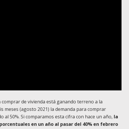
 comprar de vivienda está ganando terreno a la
seis meses (agosto 2021) la demanda para comprar
do al 50%. Si comparamos esta cifra con hace un año,
la
porcentuales en un año al pasar del 40% en febrero