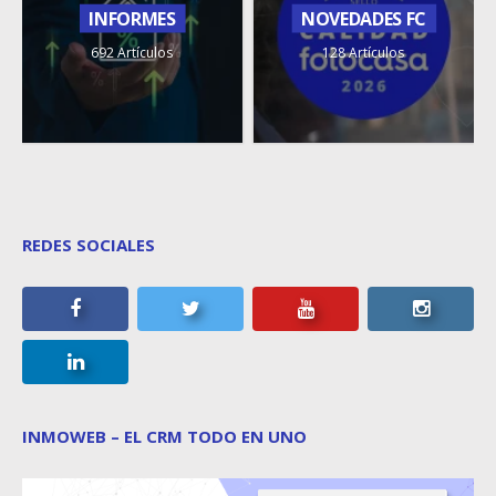
INFORMES
NOVEDADES FC
692 Artículos
128 Artículos
REDES SOCIALES
INMOWEB – EL CRM TODO EN UNO