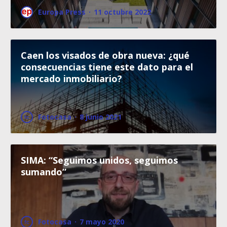
Europa Press
·
11 octubre 2022
Caen los visados de obra nueva: ¿qué
consecuencias tiene este dato para el
mercado inmobiliario?
Fotocasa
·
8 junio 2021
SIMA: “Seguimos unidos, seguimos
sumando”
Fotocasa
·
7 mayo 2020