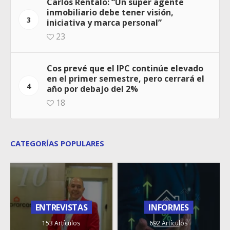
Carlos Rentalo: “Un súper agente
inmobiliario debe tener visión,
3
iniciativa y marca personal”
23
Cos prevé que el IPC continúe elevado
en el primer semestre, pero cerrará el
4
año por debajo del 2%
18
CATEGORÍAS POPULARES
ENTREVISTAS
INFORMES
153 Artículos
692 Artículos