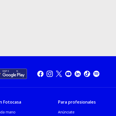
n Fotocasa
Para profesionales
unda mano
Anúnciate