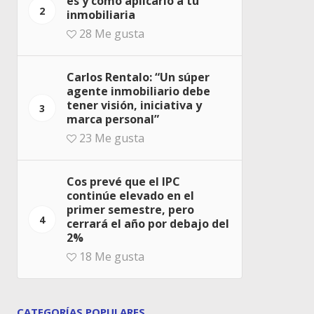
es y cómo aplicarlo a tu
2
inmobiliaria
28
Me gusta
Carlos Rentalo: “Un súper
agente inmobiliario debe
tener visión, iniciativa y
3
marca personal”
23
Me gusta
Cos prevé que el IPC
continúe elevado en el
primer semestre, pero
4
cerrará el año por debajo del
2%
18
Me gusta
CATEGORÍAS POPULARES