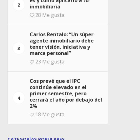
es y cómo aplicarlo a tu
2
inmobiliaria
28
Me gusta
Carlos Rentalo: “Un súper
agente inmobiliario debe
tener visión, iniciativa y
3
marca personal”
23
Me gusta
Cos prevé que el IPC
continúe elevado en el
primer semestre, pero
4
cerrará el año por debajo del
2%
18
Me gusta
CATEGORÍAS POPULARES