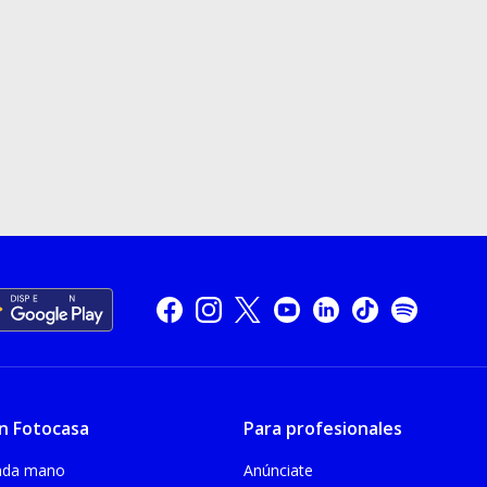
n Fotocasa
Para profesionales
unda mano
Anúnciate