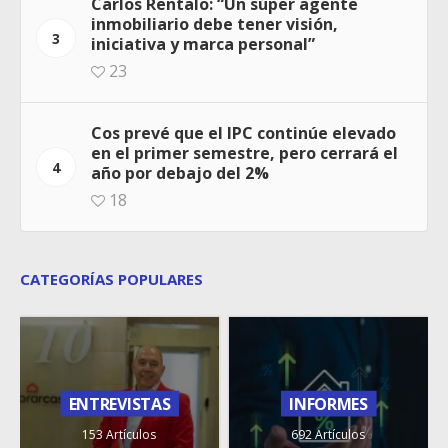
Carlos Rentalo: “Un súper agente
inmobiliario debe tener visión,
3
iniciativa y marca personal”
23
Cos prevé que el IPC continúe elevado
en el primer semestre, pero cerrará el
4
año por debajo del 2%
18
CATEGORÍAS POPULARES
ENTREVISTAS
INFORMES
153 Artículos
692 Artículos