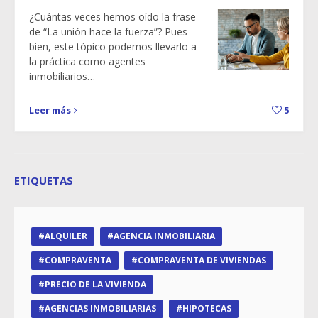
¿Cuántas veces hemos oído la frase
de “La unión hace la fuerza”? Pues
bien, este tópico podemos llevarlo a
la práctica como agentes
inmobiliarios…
Leer más
5
ETIQUETAS
ALQUILER
AGENCIA INMOBILIARIA
COMPRAVENTA
COMPRAVENTA DE VIVIENDAS
PRECIO DE LA VIVIENDA
AGENCIAS INMOBILIARIAS
HIPOTECAS