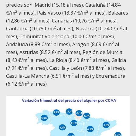
precios son: Madrid (15,18 al mes), Cataluña (14,84
2
2
€/m
al mes), País Vasco (13,37 €/m
al mes), Baleares
2
2
(12,86 €/m
al mes), Canarias (10,76 €/m
al mes),
2
2
Cantabria (10,75 €/m
al mes), Navarra (10,24 €/m
al
2
mes), Comunitat Valenciana (10,00 €/m
al mes),
2
2
Andalucía (8,89 €/m
al mes), Aragón (8,69 €/m
al
2
mes), Asturias (8,52 €/m
al mes), Región de Murcia
2
2
(8,43 €/m
al mes), La Rioja (8,40 €/m
al mes), Galicia
2
2
(7,91 €/m
al mes), Castilla y León (7,88 €/m
al mes),
2
Castilla-La Mancha (6,51 €/m
al mes) y Extremadura
2
(6,12 €/m
al mes).