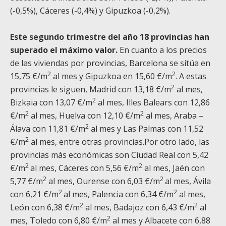
(-0,5%), Cáceres (-0,4%) y Gipuzkoa (-0,2%).
Este segundo trimestre del año 18 provincias han
superado el máximo valor.
En cuanto a los precios
de las viviendas por provincias, Barcelona se sitúa en
2
2
15,75 €/m
al mes y Gipuzkoa en 15,60 €/m
. A estas
2
provincias le siguen, Madrid con 13,18 €/m
al mes,
2
Bizkaia con 13,07 €/m
al mes, Illes Balears con 12,86
2
2
€/m
al mes, Huelva con 12,10 €/m
al mes, Araba –
2
Álava con 11,81 €/m
al mes y Las Palmas con 11,52
2
€/m
al mes, entre otras provincias.Por otro lado, las
provincias más económicas son Ciudad Real con 5,42
2
2
€/m
al mes, Cáceres con 5,56 €/m
al mes, Jaén con
2
2
5,77 €/m
al mes, Ourense con 6,03 €/m
al mes, Ávila
2
2
con 6,21 €/m
al mes, Palencia con 6,34 €/m
al mes,
2
2
León con 6,38 €/m
al mes, Badajoz con 6,43 €/m
al
2
mes, Toledo con 6,80 €/m
al mes y Albacete con 6,88